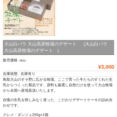
大山白バラ 大山高原牧場のデザート (大山白バラ
大山高原牧場のデザート )
販売価格
（税込）
¥3,000
在庫状態 : 在庫有り
鳥取大山のすそ野に広がる牧場。ここで育った牛たちのすぐれた生
乳からつくった製品です。原料も厳選し自然だけを使って大山牧場
から全国へ産地直送いたします。
自慢の生乳を惜しみなく使った、こだわりデザートケーキの詰め合
わせです。
クレメ・ダンジュ250g×1個