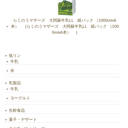
らくのうマザーズ 大阿蘇牛乳LL 紙パック （1000mlx6
本） (らくのうマザーズ 大阿蘇牛乳LL 紙パック （100
0mlx6本） )
低リン
牛乳
米
乳製品
牛乳
ヨーグルト
生鮮食品
菓子・デザート